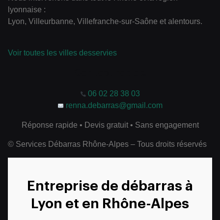
lyonnaise :
Lyon, Villeurbanne, Villefranche-sur-Saône et alentours.
Voir toutes les villes desservies
Contact rapide
06 02 28 38 03
renna.debarras@gmail.com
Réponse rapide • Devis gratuit • Sans engagement
© Services Débarras Rhône-Alpes – Tous droits réservés
Entreprise de débarras à
Lyon et en Rhône-Alpes