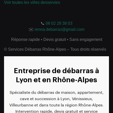
Voir toutes les villes desservies
Contact rapide
📞
06 02 28 38 03
✉️
renna.debarras@gmail.com
Réponse rapide • Devis gratuit • Sans engagement
© Services Débarras Rhône-Alpes – Tous droits réservés
Entreprise de débarras à
Lyon et en Rhône-Alpes
Spécialiste du débarras de maison, appartement,
cave et succession à Lyon, Vénissieux,
Villeurbanne et dans toute la région Rhône-Alpes.
Intervention rapide, devis gratuit et service