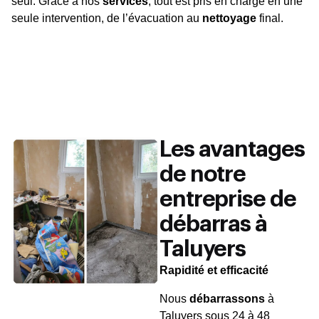
seul. Grâce à nos
services
, tout est pris en charge en une
seule intervention, de l’évacuation au
nettoyage
final.
Les avantages
de notre
entreprise de
débarras à
Taluyers
Rapidité et efficacité
Nous
débarrassons
à
Taluyers sous 24 à 48