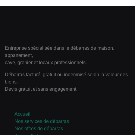
Service de débarras Rhône-Alpes
Entreprise spécialisée dans le débarras de maison,
appartement,
cave, grenier et locaux professionnels.
Débarras facturé, gratuit ou indemnisé selon la valeur des
biens.
Devis gratuit et sans engagement.
Navigation
Accueil
Nos services de débarras
Nos offres de débarras