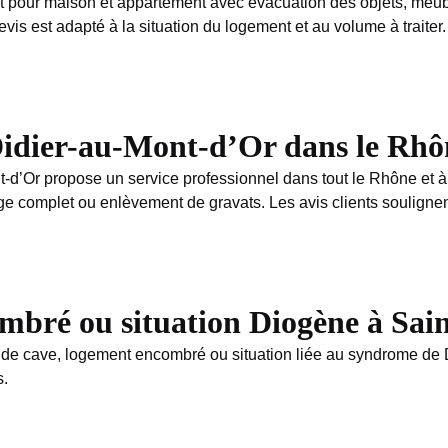
t pour maison et appartement avec évacuation des objets, meuble
s est adapté à la situation du logement et au volume à traiter.
Didier-au-Mont-d’Or dans le Rhôn
-d’Or propose un service professionnel dans tout le Rhône et à p
omplet ou enlèvement de gravats. Les avis clients soulignent la
ombré ou situation Diogène à Sa
 de cave, logement encombré ou situation liée au syndrome de D
s.