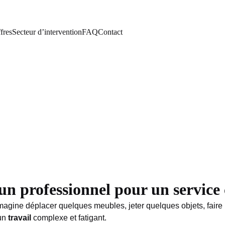
fres
Secteur d’intervention
FAQ
Contact
n professionnel pour un service 
agine déplacer quelques meubles, jeter quelques objets, faire un
 un
travail
complexe et fatigant.