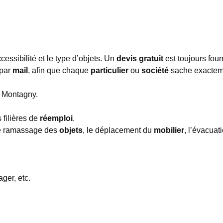
cessibilité et le type d’objets. Un
devis gratuit
est toujours four
 par
mail
, afin que chaque
particulier
ou
société
sache exactem
à Montagny.
s filières de
réemploi
.
e ramassage des
objets
, le déplacement du
mobilier
, l’évacua
ger, etc.