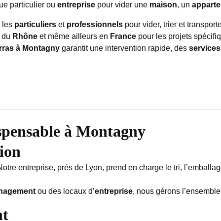
 particulier ou
entreprise
pour vider une
maison
, un
appart
 les
particuliers
et
professionnels
pour vider, trier et transport
t du
Rhône
et même ailleurs en
France
pour les projets spécifi
rras à Montagny
garantit une intervention rapide, des
services
spensable à Montagny
ion
tre entreprise, près de Lyon, prend en charge le tri, l’emball
nagement
ou des locaux d’
entreprise
, nous gérons l’ensembl
nt