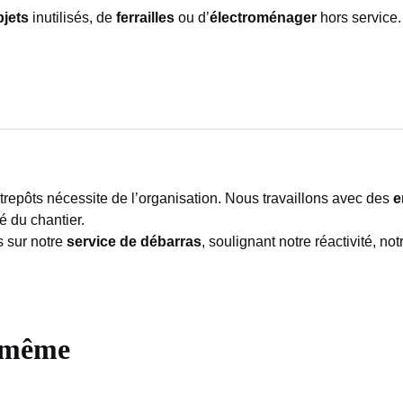
bjets
inutilisés, de
ferrailles
ou d’
électroménager
hors service
ntrepôts nécessite de l’organisation. Nous travaillons avec des
e
é du chantier.
s sur notre
service de débarras
, soulignant notre réactivité, no
i-même