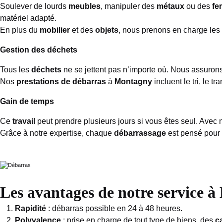
Soulever de lourds
meubles
, manipuler des
métaux
ou des
fer
matériel adapté.
En plus du
mobilier
et des
objets
, nous prenons en charge les
Gestion des déchets
Tous les
déchets
ne se jettent pas n’importe où. Nous assuron
Nos
prestations de débarras
à
Montagny
incluent le tri, le 
Gain de temps
Ce
travail
peut prendre plusieurs jours si vous êtes seul. Avec n
Grâce à notre expertise, chaque
débarrassage
est pensé pour f
Les avantages de notre service 
Rapidité
: débarras possible en 24 à 48 heures.
Polyvalence
: prise en charge de tout type de biens, des
c