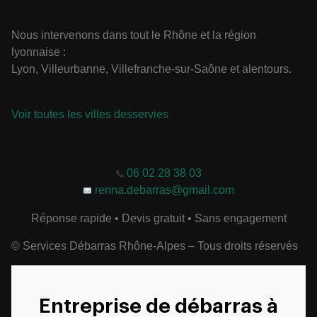
Zones d’intervention
Nous intervenons dans tout le Rhône et la région
lyonnaise :
Lyon, Villeurbanne, Villefranche-sur-Saône et alentours.
Voir toutes les villes desservies
Contact rapide
06 02 28 38 03
renna.debarras@gmail.com
Réponse rapide • Devis gratuit • Sans engagement
© Services Débarras Rhône-Alpes – Tous droits réservés
Entreprise de débarras à