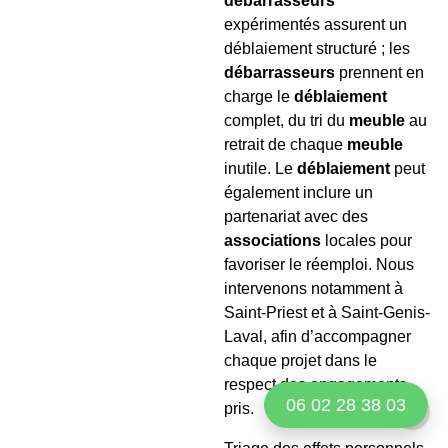
débarrasseurs
expérimentés assurent un
déblaiement structuré ; les
débarrasseurs
prennent en
charge le
déblaiement
complet, du tri du
meuble
au
retrait de chaque
meuble
inutile. Le
déblaiement
peut
également inclure un
partenariat avec des
associations
locales pour
favoriser le réemploi. Nous
intervenons notamment à
Saint-Priest et à Saint-Genis-
Laval, afin d’accompagner
chaque projet dans le
respect des engagements
06 02 28 38 03
pris.
Dark