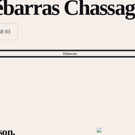
barras Chassa
38 03
son,