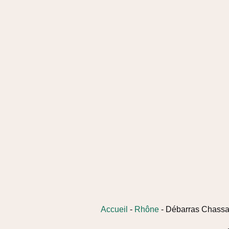
Ré
Accueil
-
Rhône
-
Débarras Chass